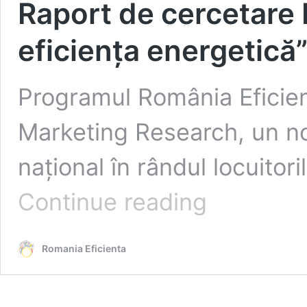
Raport de cercetare I
eficiența energetică
Programul România Eficient
Marketing Research, un nou
național în rândul locuitor
Raport
Continue reading
de
cercetare
II
Romania Eficienta
–
„Percepții
privind
eficiența
energetică”