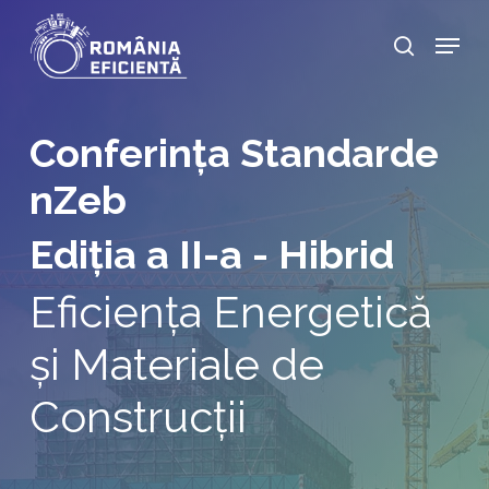
Skip
Menu
search
to
Close
main
Menu
content
Conferința Standarde
nZeb
Ediția a II-a - Hibrid
Eficiența Energetică
și Materiale de
Construcții