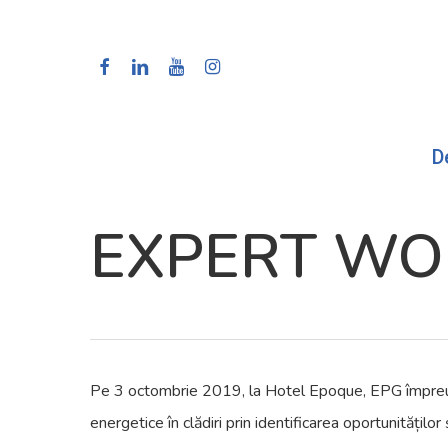
Skip
to
facebook
linkedin
youtube
instagram
main
content
D
Hit enter to search or ESC to close
EXPERT W
Pe 3 octombrie 2019, la Hotel Epoque, EPG împreună
energetice în clădiri prin identificarea oportunitățil