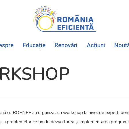
espre
Educație
Renovări
Acțiuni
Noută
ORKSHOP
 cu ROENEF au organizat un workshop la nivel de experți pentru 
or și a problemelor ce țin de dezvoltarea și implementarea programel