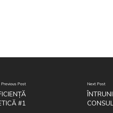
Previous Post
Next Post
ICIENȚĂ
ÎNTRUNI
TICĂ #1
CONSUL