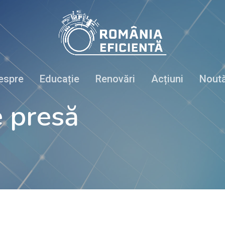
espre
Educație
Renovări
Acțiuni
Noută
 presă