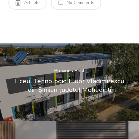
Articole
No Comments
Previous Post
Liceul Tehnologic Tudor Vladimirescu
din Șimian, județul Mehedinți