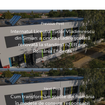
Previous Post
Internatul Liceului Tudor Vladimirescu
din Șimian: a cincea clădire școlară
renovată la standard nZEB prin
România Eficientă
Next Post
Cum transformăm școlile din România
în modele de consum responsabil