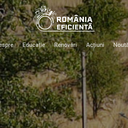
espre
Educație
Renovări
Acțiuni
Noută