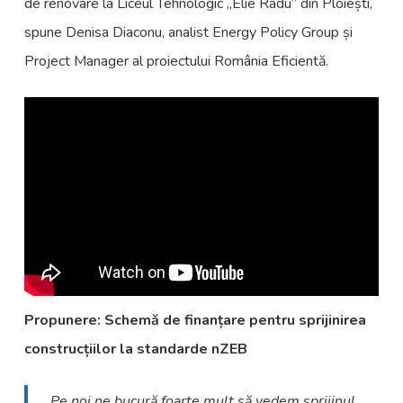
de renovare la Liceul Tehnologic „Elie Radu” din Ploiești,
spune Denisa Diaconu, analist Energy Policy Group și
Project Manager al proiectului România Eficientă.
Propunere: Schemă de finanțare pentru sprijinirea
construcțiilor la standarde nZEB
„Pe noi ne bucură foarte mult să vedem sprijinul