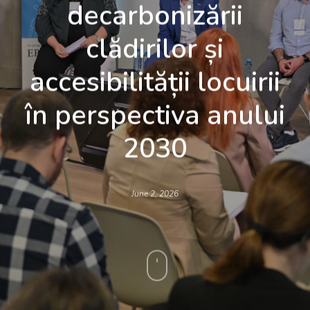
decarbonizării
clădirilor și
accesibilității locuirii
în perspectiva anului
2030
June 2, 2026