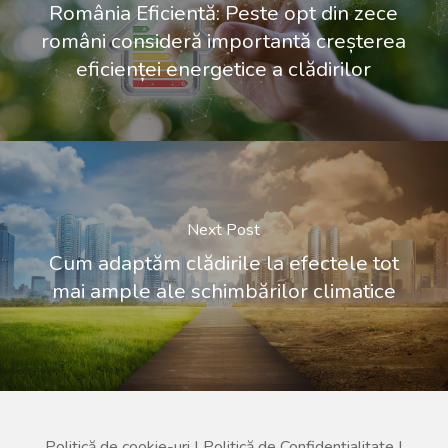
România Eficientă: Peste opt din zece
români consideră importantă creșterea
eficienței energetice a clădirilor
Next Post
Cum adaptăm clădirile la efectele tot
mai ample ale schimbărilor climatice
Politică de cookie-uri
|
Politică de Confidențialitate
|