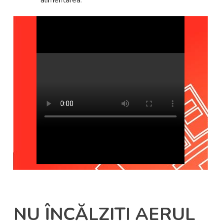
NU ÎNCĂLZIȚI AERUL