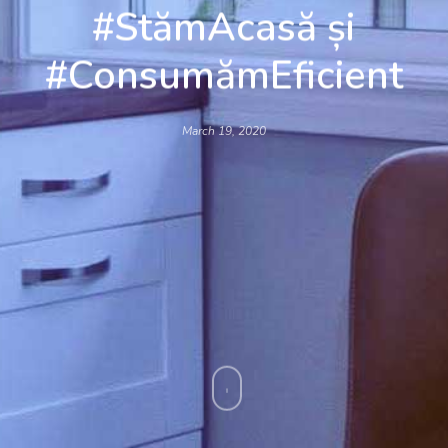
#StămAcasă și
#ConsumămEficient
March 19, 2020