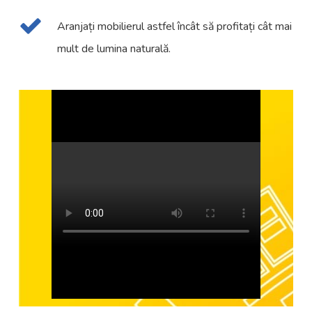
Aranjați mobilierul astfel încât să profitați cât mai
mult de lumina naturală.