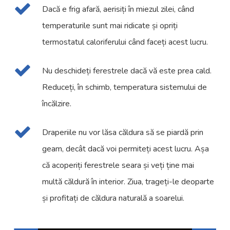
Dacă e frig afară, aerisiți în miezul zilei, când
temperaturile sunt mai ridicate și opriți
termostatul caloriferului când faceți acest lucru.
Nu deschideți ferestrele dacă vă este prea cald.
Reduceți, în schimb, temperatura sistemului de
încălzire.
Draperiile nu vor lăsa căldura să se piardă prin
geam, decât dacă voi permiteți acest lucru. Așa
că acoperiți ferestrele seara și veți ține mai
multă căldură în interior. Ziua, trageți-le deoparte
și profitați de căldura naturală a soarelui.